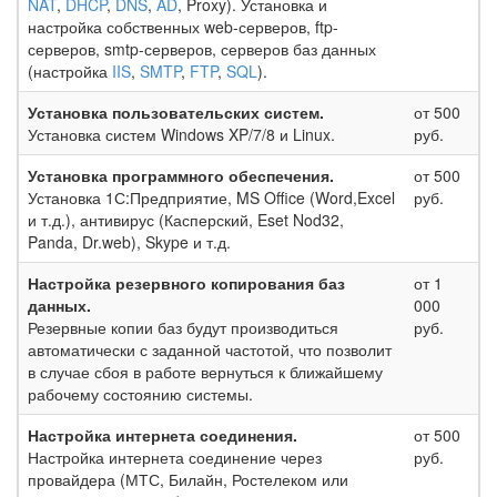
NAT
,
DHCP
,
DNS
,
AD
, Proxy). Установка и
настройка собственных web-серверов, ftp-
серверов, smtp-серверов, серверов баз данных
(настройка
IIS
,
SMTP
,
FTP
,
SQL
).
Установка пользовательских систем.
от 500
Установка систем Windows XP/7/8 и Linux.
руб.
Установка программного обеспечения.
от 500
Установка 1С:Предприятие, MS Office (Word,Excel
руб.
и т.д.), антивирус (Касперский, Eset Nod32,
Panda, Dr.web), Skype и т.д.
Настройка резервного копирования баз
от 1
данных.
000
Резервные копии баз будут производиться
руб.
автоматически с заданной частотой, что позволит
в случае сбоя в работе вернуться к ближайшему
рабочему состоянию системы.
Настройка интернета соединения.
от 500
Настройка интернета соединение через
руб.
провайдера (МТС, Билайн, Ростелеком или